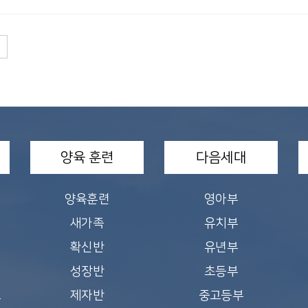
양육 훈련
다음세대
양육훈련
영아부
새가족
유치부
확신반
유년부
성장반
초등부
교
제자반
중고등부