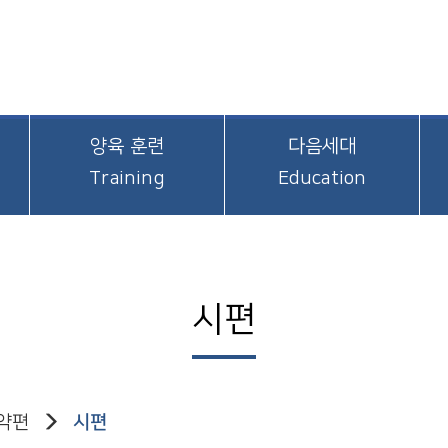
양육 훈련
다음세대
Training
Education
시편
약편
시편