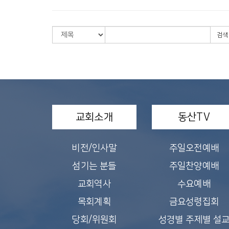
검색
교회소개
동산TV
비전/인사말
주일오전예배
섬기는 분들
주일찬양예배
교회역사
수요예배
목회계획
금요성령집회
당회/위원회
성경별 주제별 설