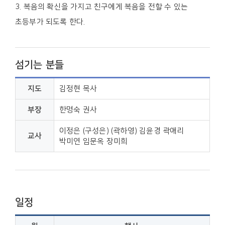
3. 복음의 확신을 가지고 친구에게 복음을 전할 수 있는
초등부가 되도록 한다.
섬기는 분들
지도
김정현 목사
부장
한명숙 권사
이정은 (구성은) (곽하영) 김윤경 곽애리
교사
박미연 임문옥 장미희
일정