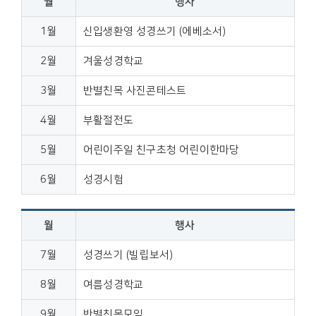
월
행사
1월
신입생환영 성경쓰기 (에베소서)
2월
겨울성경학교
3월
반별친목 사진콘테스트
4월
부활절전도
5월
어린이주일 친구초청 어린이한마당
6월
성경시험
월
행사
7월
성경쓰기 (빌립보서)
8월
여름성경학교
9월
반별친목모임