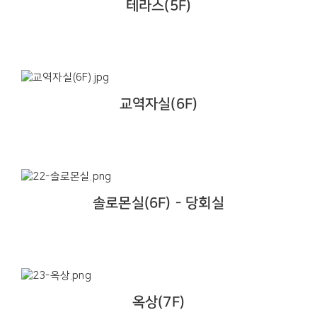
테라스(5F)
교역자실(6F)
솔로몬실(6F) - 당회실
옥상(7F)