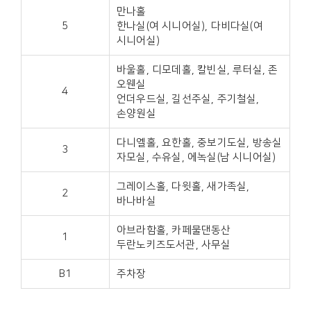
만나홀
5
한나실(여 시니어실), 다비다실(여
시니어실)
바울홀, 디모데홀, 칼빈실, 루터실, 존
오웬실
4
언더우드실, 길선주실, 주기철실,
손양원실
다니엘홀, 요한홀, 중보기도실, 방송실
3
자모실, 수유실, 에녹실(남 시니어실)
그레이스홀, 다윗홀, 새가족실,
2
바나바실
아브라함홀, 카페물댄동산
1
두란노키즈도서관, 사무실
B1
주차장