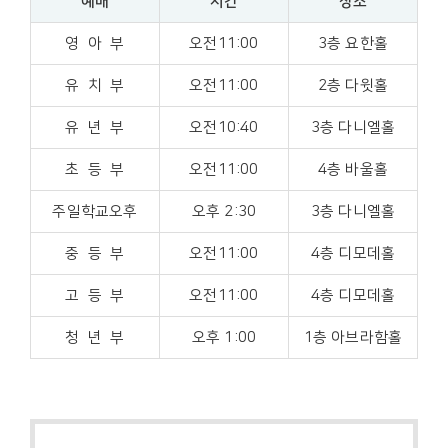
예배
시간
장소
영 아 부
오전11:00
3층 요한홀
유 치 부
오전11:00
2층 다윗홀
유 년 부
오전10:40
3층 다니엘홀
초 등 부
오전11:00
4층 바울홀
주일학교오후
오후 2:30
3층 다니엘홀
중 등 부
오전11:00
4층 디모데홀
고 등 부
오전11:00
4층 디모데홀
청 년 부
오후 1:00
1층 아브라함홀