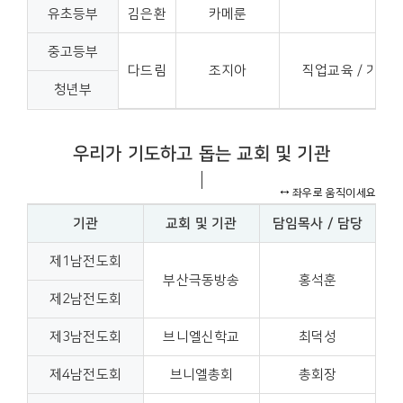
유초등부
김은환
카메룬
현지
중고등부
다드림
조지아
직업교육 / 가정교
청년부
우리가 기도하고 돕는 교회 및 기관
기관
교회 및 기관
담임목사 / 담당
제1남전도회
부산극동방송
홍석훈
제2남전도회
제3남전도회
브니엘신학교
최덕성
제4남전도회
브니엘총회
총회장