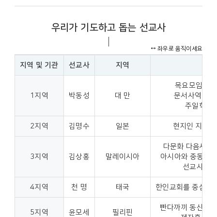
우리가 기도하고 돕는 선교사
지역 및 기관
선교사
지역
목요모임(청년
1지역
박동성
대 만
문서사역 : 
주일학교 
2지역
김명수
일본
현지인 지도자
다문화 다음세대 
3지역
김상홍
말레이시아
아시아와 중동 아랍
선교사회복
4지역
천 명
태국
한인교회를 중심으로
빤다까끼 동산교회
5지역
윤모세
필리핀