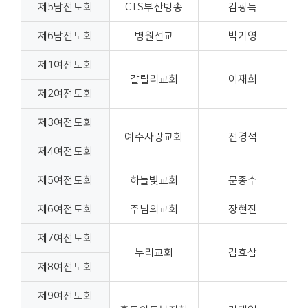
제5남전도회
CTS부산방송
김광득
제6남전도회
병원선교
박기영
제1여전도회
갈릴리교회
이재희
제2여전도회
제3여전도회
예수사랑교회
전경석
제4여전도회
제5여전도회
하늘빛교회
문종수
제6여전도회
주님의교회
장현진
제7여전도회
누리교회
김효삼
제8여전도회
제9여전도회