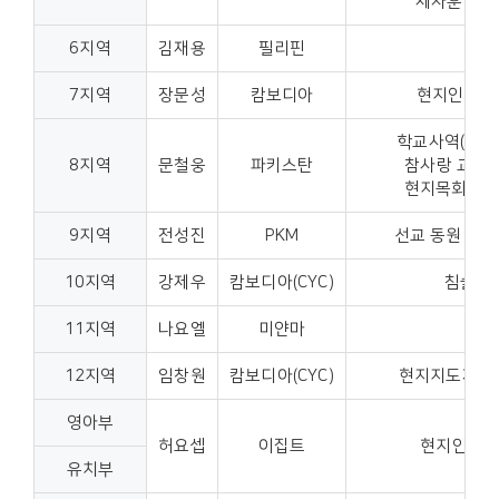
제자훈련, 
6지역
김재용
필리핀
신학
7지역
장문성
캄보디아
현지인교회개
학교사역(교회
8지역
문철웅
파키스탄
참사랑 교회(
현지목회자 사
9지역
전성진
PKM
선교 동원 사역
10지역
강제우
캄보디아(CYC)
침술, 
11지역
나요엘
미얀마
현지
12지역
임창원
캄보디아(CYC)
현지지도자 양
영아부
허요셉
이집트
현지인들을
유치부