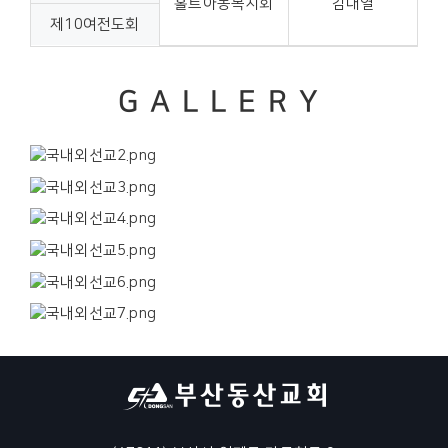
홀트아동복지회
김대열
제10여전도회
GALLERY