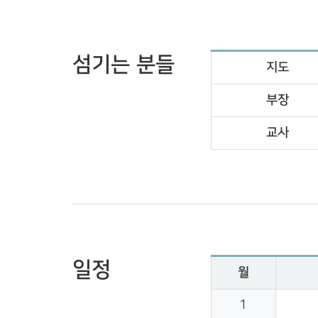
섬기는 분들
지도
부장
교사
일정
월
1