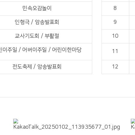
민속오감놀이
8
인형극 / 암송발표회
9
교사기도회 / 부활절
10
린이주일 / 어버이주일 / 어린이한마당
11
전도축제 / 암송발표회
12