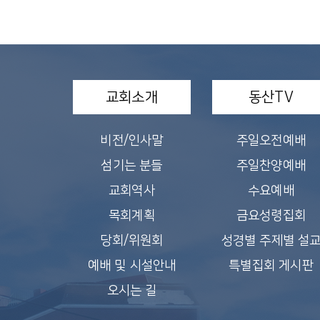
교회소개
동산TV
비전/인사말
주일오전예배
섬기는 분들
주일찬양예배
교회역사
수요예배
목회계획
금요성령집회
당회/위원회
성경별 주제별 설
예배 및 시설안내
특별집회 게시판
오시는 길