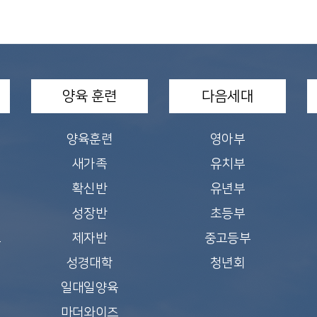
양육 훈련
다음세대
양육훈련
영아부
새가족
유치부
확신반
유년부
성장반
초등부
교
제자반
중고등부
성경대학
청년회
일대일양육
마더와이즈