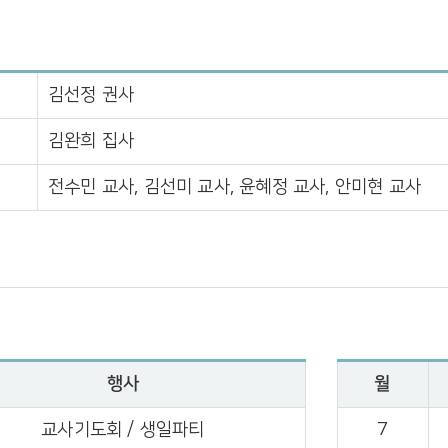
김선정 권사
김완희 집사
전수민 교사, 김선미 교사, 윤혜정 교사, 안미현 교사
행사
월
교사기도회 / 생일파티
7