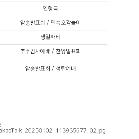
인형극
암송발표회 / 민속오감놀이
생일파티
추수감사예배 / 찬양발표회
암송발표회 / 성탄예배