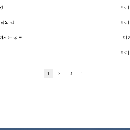
앙
마가복
님의 길
마가복
하시는 성도
마가
마가복
1
2
3
4