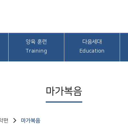
양육 훈련
다음세대
Training
Education
마가복음
약편
마가복음