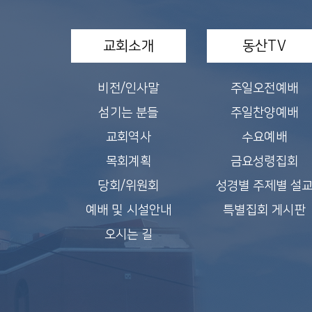
교회소개
동산TV
비전/인사말
주일오전예배
섬기는 분들
주일찬양예배
교회역사
수요예배
목회계획
금요성령집회
당회/위원회
성경별 주제별 설
예배 및 시설안내
특별집회 게시판
오시는 길