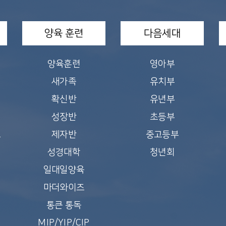
양육 훈련
다음세대
양육훈련
영아부
새가족
유치부
확신반
유년부
성장반
초등부
교
제자반
중고등부
성경대학
청년회
일대일양육
마더와이즈
통큰 통독
MIP/YIP/CIP