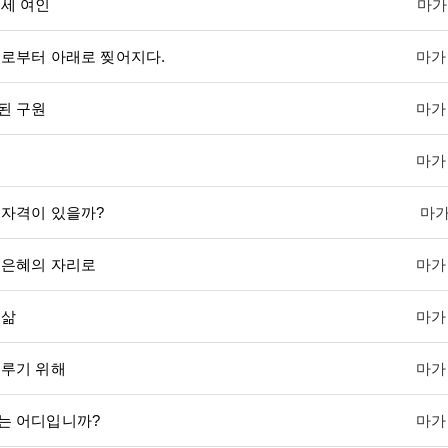
세 여인
마가
위로부터 아래로 찢어지다.
마가복
된 구원
마가복
마가복
 자격이 있을까?
마가
 은혜의 자리로
마가복
 삶
마가복
이루기 위해
마가복
는 어디입니까?
마가복