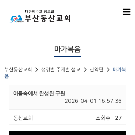
마가복음
부산동산교회
성경별 주제별 설교
신약편
마가복
음
어둠속에서 완성된 구원
2026-04-01 16:57:36
동산교회
조회수
27