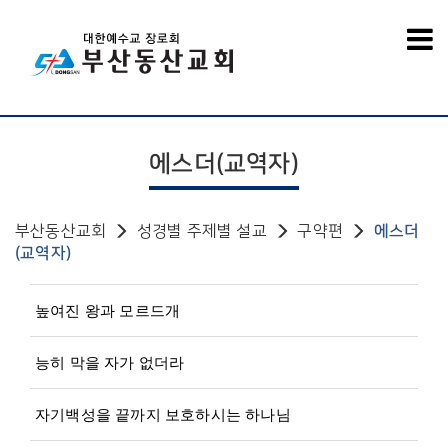
에스더(교역자)
부산동산교회
성경별 주제별 설교
구약편
에스더
(교역자)
높여진 왕과 모르드개
능히 막을 자가 없더라
자기백성을 끝까지 보호하시는 하나님