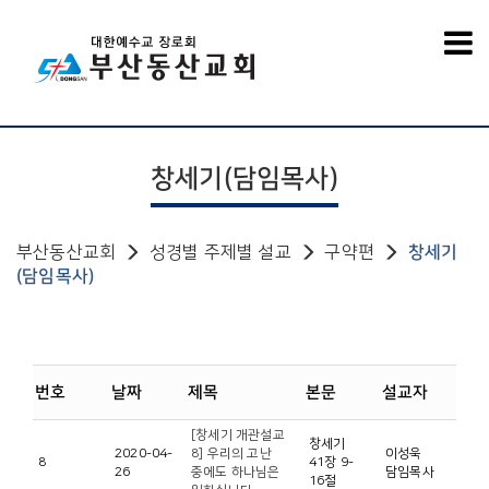
창세기(담임목사)
부산동산교회
성경별 주제별 설교
구약편
창세기
(담임목사)
번호
날짜
제목
본문
설교자
[창세기 개관설교
창세기
2020-04-
8] 우리의 고난
이성욱
8
41장 9-
26
중에도 하나님은
담임목사
16절