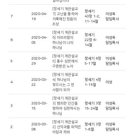
일하십니다
[창세기 개관설교
창세기
2020-04-
7] 고난을 통하여
이성욱
7
43장 1-2,
19
거룩해진 믿음의
담임목사
11-14절
조상
[창세기 개관설교
창세기
2020-04-
6] 아브라함의
이성욱
6
22장 6-
05
하나님이 나의
담임목사
14절
하나님
[창세기 개관설교
2020-03-
창세기 6장
이성욱
5
5] 홍수 심판에서
29
5-17절
담임목사
구원받은 노아
[창세기 개관설교
2020-03-
4] 하나님이
창세기 4장
4
이성
22
찾으시는 그 한
1-15절
사람이 되자
[창세기 개관설교
2020-03-
3] 범죄한 인간을
창세기 3장
이성욱
3
15
향하여 심판하시는
15-24절
담임목사
하나님
[창세기 개관설교
2020-03-
창세기 3장
이성욱
2
2] 선악과를 따먹은
08
1-8절
담임목사
아담과 하와