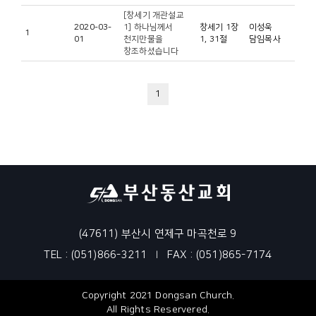
[창세기 개관설교
2020-03-
1] 하나님께서
창세기 1장
이성욱
1
01
천지만물을
1, 31절
담임목사
창조하셨습니다
1
(47611) 부산시 연제구 마곡천로 9
TEL : (051)866-3211
FAX : (051)865-7174
|
Copyright 2021 Dongsan Church.
All Rights Reservered.